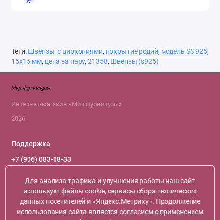
Теги:
Швензы
,
с циркониями
,
покрытие родий
,
модель SS 925
,
15х15 мм
,
цена за пару
,
21358
,
Швензы (s925)
Интернет-магазин «Мир фурнитуры»
2026
Поддержка
+7 (906) 083-08-33
+7 (966) 119-66-61
+7 (916) 120-46-09
Для анализа трафика и улучшения работы наш сайт
+7 (968) 398-54-45
использует
файлы cookie
, сервисы сбора технических
Обратный звонок
данных посетителей и «Яндекс.Метрику». Продолжение
использования сайта является
согласием с применением
Ежедневно с 10:30 до 19:30