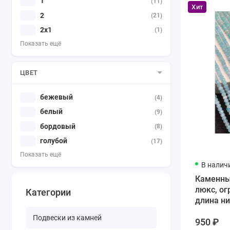
1
(11)
Хит
2
(21)
2х1
(1)
Показать ещё
ЦВЕТ
бежевый
(4)
белый
(9)
бордовый
(8)
голубой
(17)
Показать ещё
В налич
Каменны
люкс, ог
Категории
длина ни
Подвески из камней
950 ₽