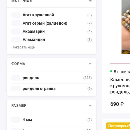
МАТЕРИАЛ
Агат кружевной
(3)
Агат серый (халцедон)
(2)
Аквамарин
(4)
Альмандин
(3)
Показать ещё
ФОРМА
В налич
рондель
(225)
Каменны
кружевно
рондель огранка
(6)
рондель,
нити 37 
690 ₽
РАЗМЕР
4 мм
(2)
Популярны