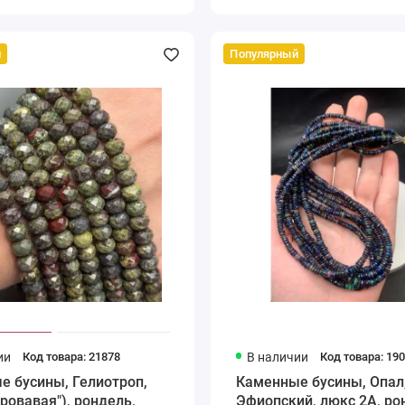
й
Популярный
ии
Код товара: 21878
В наличии
Код товара: 19
е бусины, Гелиотроп,
Каменные бусины, Опал
ровавая"), рондель,
Эфиопский, люкс 2А, ро