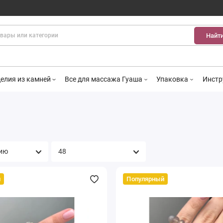
Найт
елия из камней
Все для массажа Гуаша
Упаковка
Инстр
й
Популярный