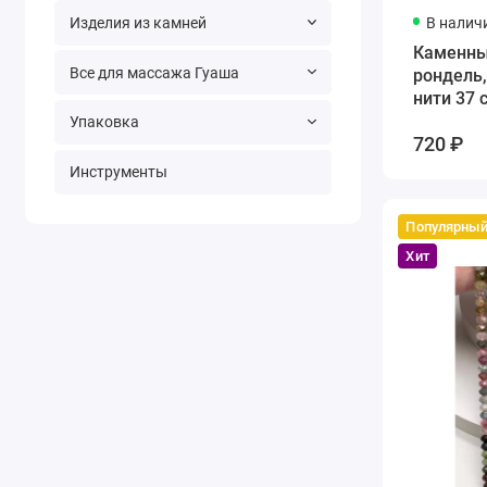
В налич
Изделия из камней
Каменны
Все для массажа Гуаша
рондель,
нити 37 
Упаковка
720 ₽
Инструменты
Популярны
Хит