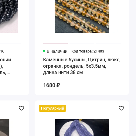
716
В наличии
Код товара: 21403
коний
Каменные бусины, Цитрин, люкс,
),
огранка, рондель, 5х3,5мм,
ль,
длина нити 38 см
нити 38
1680 ₽
Популярный