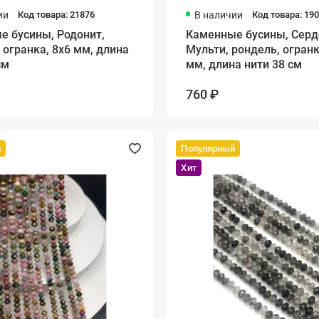
ии
Код товара: 21876
В наличии
Код товара: 19
е бусины, Родонит,
Каменные бусины, Серд
 огранка, 8х6 мм, длина
Мульти, рондель, огранк
см
мм, длина нити 38 см
760 ₽
й
Популярный
Хит