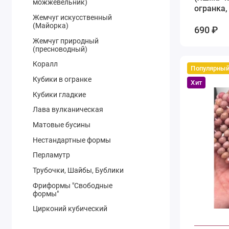
можжевельник)
огранка,
Жемчуг искусственный
см
(Майорка)
690 ₽
Жемчуг природный
(пресноводный)
Коралл
Популярны
Кубики в огранке
Хит
Кубики гладкие
Лава вулканическая
Матовые бусины
Нестандартные формы
Перламутр
Трубочки, Шайбы, Бублики
Фриформы "Свободные
формы"
Цирконий кубический