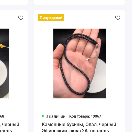
Популярный
068
В наличии
Код товара: 19067
, черный
Каменные бусины, Опал, черный
ндель
Эфиопский, люкс 2А, рондель