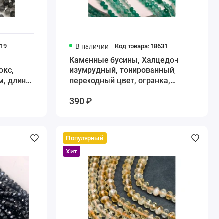
419
В наличии
Код товара: 18631
Каменные бусины, Халцедон
юкс,
изумрудный, тонированный,
м, длина
переходный цвет, огранка,
рондель 2х3 мм, длина нити 38
390 ₽
см
Популярный
Хит