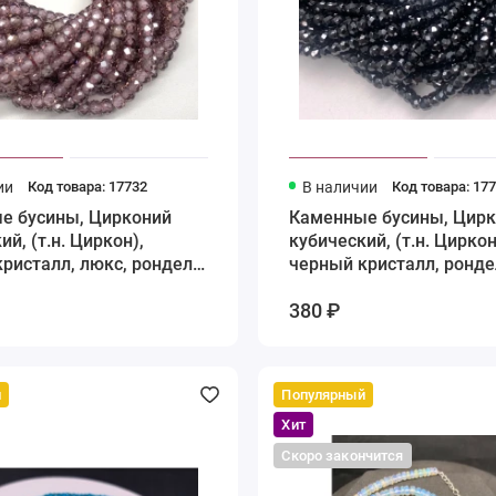
ии
Код товара: 17732
В наличии
Код товара: 17
е бусины, Цирконий
Каменные бусины, Цир
ий, (т.н. Циркон),
кубический, (т.н. Циркон
ристалл, люкс, рондель,
черный кристалл, ронде
 3х2 мм, длина нити 37
огранка, 3х2 мм, длина 
380 ₽
см
й
Популярный
Хит
Скоро закончится