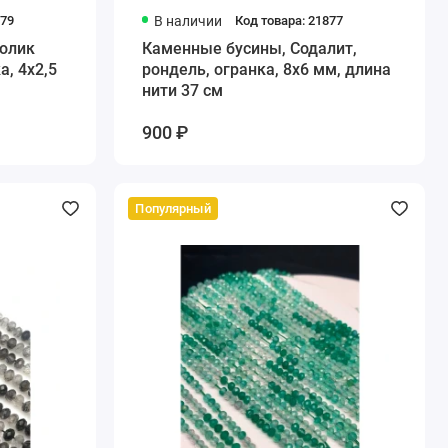
079
В наличии
Код товара: 21877
олик
Каменные бусины, Содалит,
а, 4х2,5
рондель, огранка, 8х6 мм, длина
нити 37 см
900 ₽
Популярный