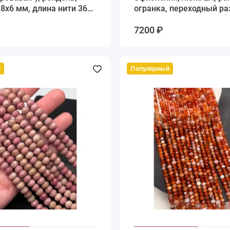
 8х6 мм, длина нити 36
огранка, переходный ра
4х2 мм до 3х2 мм, нить 
7200 ₽
й
Популярный