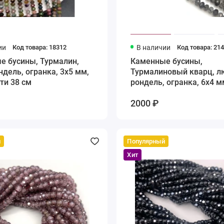
ии
Код товара: 18312
В наличии
Код товара: 21
е бусины, Турмалин,
Каменные бусины,
ндель, огранка, 3х5 мм,
Турмалиновый кварц, л
ти 38 см
рондель, огранка, 6х4 м
нити 39 см
2000 ₽
й
Популярный
Хит