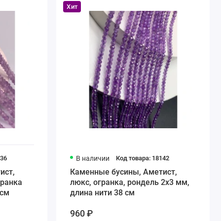
Хит
536
В наличии
Код товара: 18142
ист,
Каменные бусины, Аметист,
гранка
люкс, огранка, рондель 2х3 мм,
 см
длина нити 38 см
960 ₽