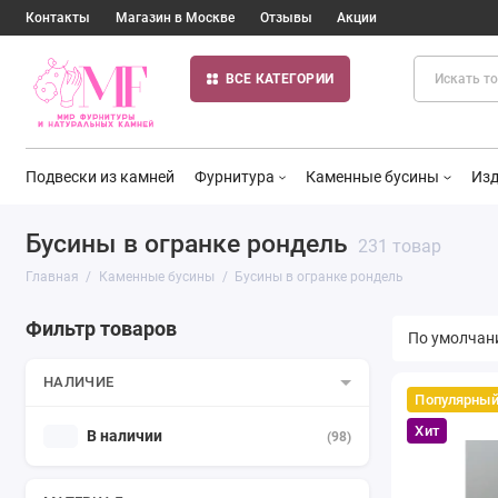
Контакты
Магазин в Москве
Отзывы
Акции
ВСЕ КАТЕГОРИИ
Подвески из камней
Фурнитура
Каменные бусины
Изд
Бусины в огранке рондель
231 товар
Главная
Каменные бусины
Бусины в огранке рондель
Фильтр товаров
НАЛИЧИЕ
Популярны
Хит
В наличии
(98)