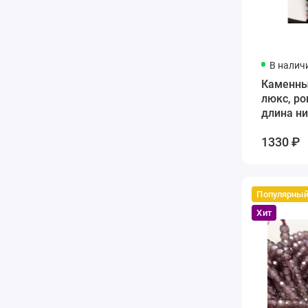
В налич
Каменны
люкс, ро
длина ни
1330 ₽
Популярны
Хит