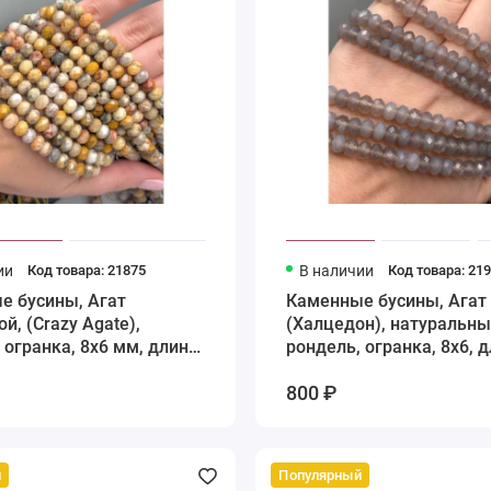
ии
Код товара: 21875
В наличии
Код товара: 21
е бусины, Агат
Каменные бусины, Агат
й, (Crazy Agate),
(Халцедон), натуральны
 огранка, 8х6 мм, длина
рондель, огранка, 8х6, 
см
нити 38 см
800 ₽
й
Популярный