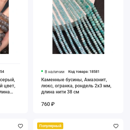
954
В наличии
Код товара: 18581
 серый,
Каменные бусины, Амазонит,
й цвет,
люкс, огранка, рондель 2х3 мм,
длина
длина нити 38 см
760 ₽
Популярный