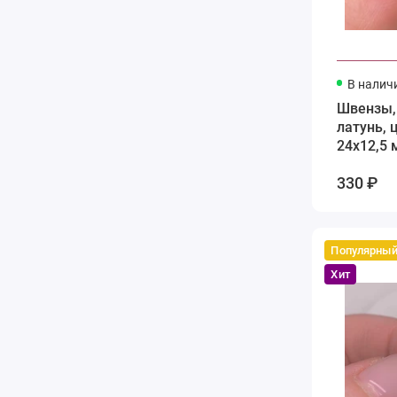
В налич
Швензы,
латунь, 
24х12,5 
330 ₽
Популярны
Хит