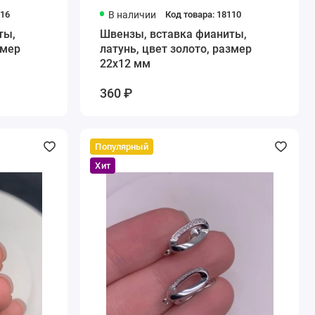
916
В наличии
Код товара: 18110
ты,
Швензы, вставка фианиты,
змер
латунь, цвет золото, размер
22х12 мм
360 ₽
Популярный
Хит