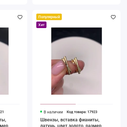
Популярный
Хит
921
В наличии
Код товара: 17923
ты,
Швензы, вставка фианиты,
змер
латунь, цвет золото, размер