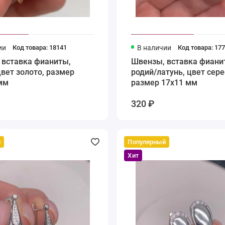
ии
Код товара: 18141
В наличии
Код товара: 17
 вставка фианиты,
Швензы, вставка фиани
цвет золото, размер
родий/латунь, цвет сере
мм
размер 17х11 мм
320 ₽
й
Популярный
Хит