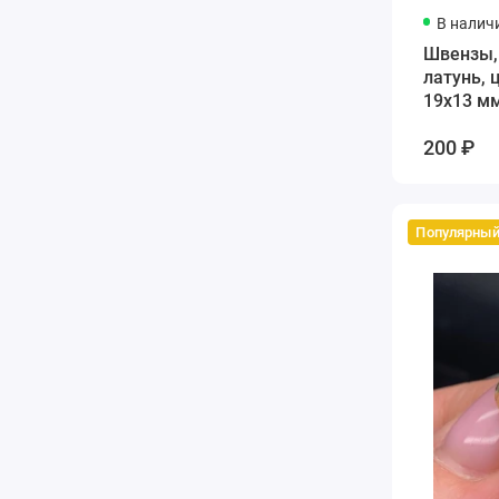
В налич
Швензы,
латунь, 
19х13 м
200 ₽
Популярны