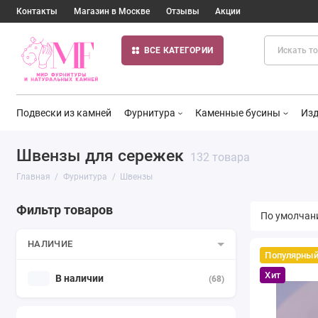
Контакты
Магазин в Москве
Отзывы
Акции
ВСЕ КАТЕГОРИИ
Подвески из камней
Фурнитура
Каменные бусины
Изд
Швензы для сережек
132 товара
Главная
Фурнитура
Швензы
Фильтр товаров
НАЛИЧИЕ
Популярны
Хит
В наличии
(68)