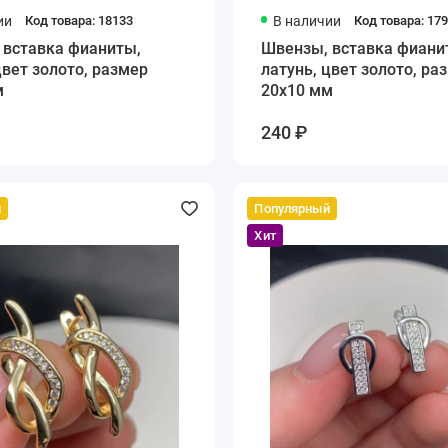
ии
Код товара: 18133
В наличии
Код товара: 17
 вставка фианиты,
Швензы, вставка фиани
цвет золото, размер
латунь, цвет золото, ра
м
20х10 мм
240 ₽
й
Популярный
Хит