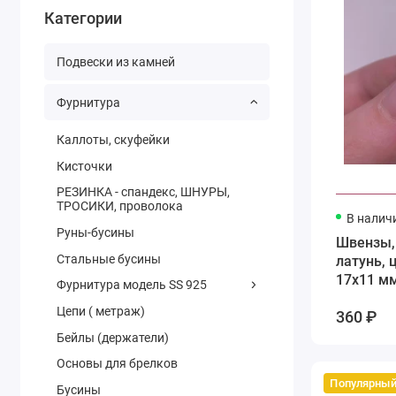
Категории
Подвески из камней
Фурнитура
Каллоты, скуфейки
Кисточки
РЕЗИНКА - спандекс, ШНУРЫ,
ТРОСИКИ, проволока
В налич
Руны-бусины
Швензы,
Стальные бусины
латунь, 
17х11 м
Фурнитура модель SS 925
Цепи ( метраж)
360 ₽
Бейлы (держатели)
Основы для брелков
Популярны
Бусины