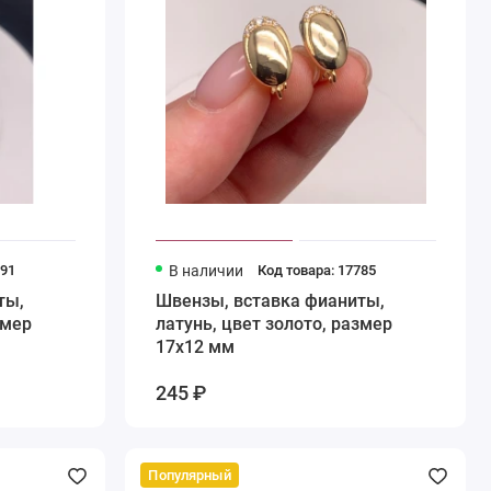
791
В наличии
Код товара: 17785
ты,
Швензы, вставка фианиты,
змер
латунь, цвет золото, размер
17х12 мм
245 ₽
Популярный