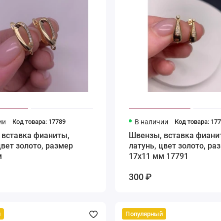
ии
Код товара: 17789
В наличии
Код товара: 17
 вставка фианиты,
Швензы, вставка фиани
цвет золото, размер
латунь, цвет золото, ра
м
17х11 мм 17791
300 ₽
й
Популярный