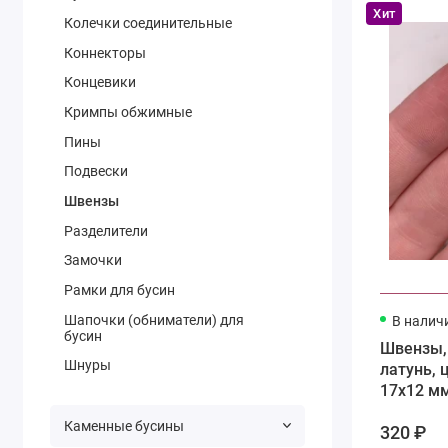
Хит
Колечки соединительные
Коннекторы
Концевики
Кримпы обжимные
Пины
Подвески
Швензы
Разделители
Замочки
Рамки для бусин
Шапочки (обниматели) для
В налич
бусин
Швензы,
Шнуры
латунь, 
17х12 м
Каменные бусины
320 ₽