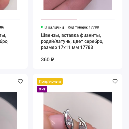
786
В наличии
Код товара: 17788
ты,
Швензы, вставка фианиты,
бро,
родий/латунь, цвет серебро,
размер 17х11 мм 17788
360 ₽
Популярный
Хит