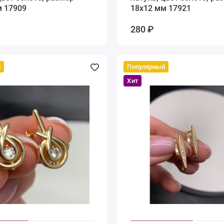
м 17909
18х12 мм 17921
280 ₽
й
Популярный
Хит