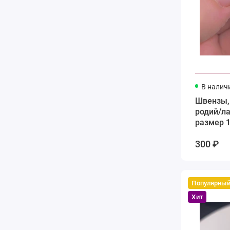
В налич
Швензы,
родий/ла
размер 
300 ₽
Популярны
Хит