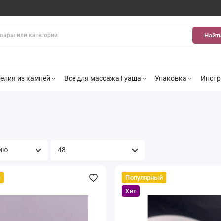
Найт
елия из камней
Все для массажа Гуаша
Упаковка
Инстр
й
Популярный
Хит