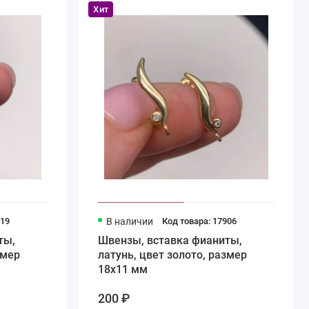
Хит
919
В наличии
Код товара: 17906
ты,
Швензы, вставка фианиты,
змер
латунь, цвет золото, размер
18х11 мм
200 ₽