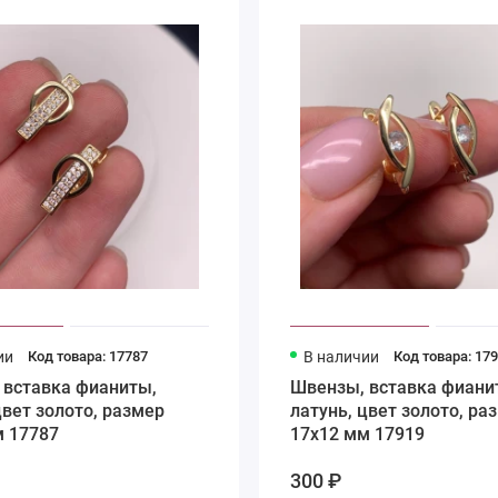
ии
Код товара: 17787
В наличии
Код товара: 17
 вставка фианиты,
Швензы, вставка фиани
цвет золото, размер
латунь, цвет золото, ра
м 17787
17х12 мм 17919
300 ₽