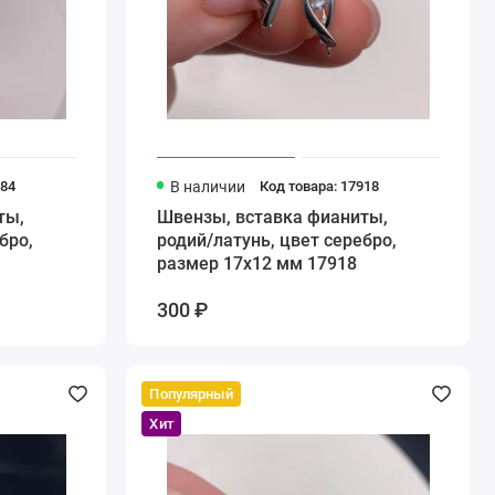
784
В наличии
Код товара: 17918
ты,
Швензы, вставка фианиты,
бро,
родий/латунь, цвет серебро,
размер 17х12 мм 17918
300 ₽
Популярный
Хит