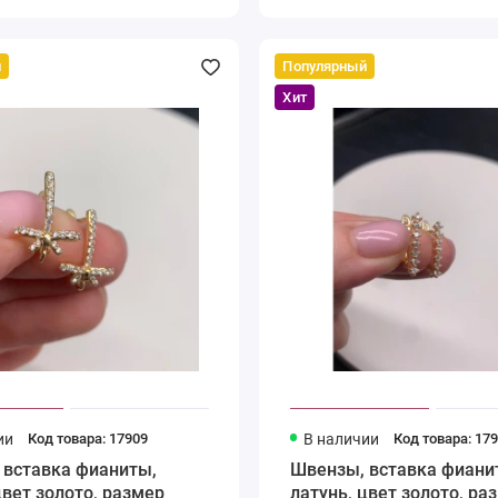
й
Популярный
Хит
ии
Код товара: 17909
В наличии
Код товара: 17
 вставка фианиты,
Швензы, вставка фиани
цвет золото, размер
латунь, цвет золото, ра