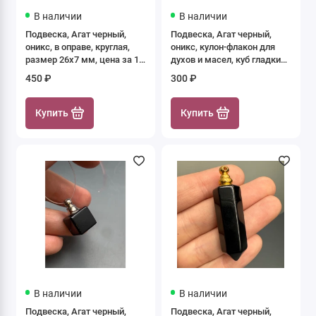
В наличии
В наличии
Подвеска, Агат черный,
Подвеска, Агат черный,
оникс, в оправе, круглая,
оникс, кулон-флакон для
размер 26х7 мм, цена за 1
духов и масел, куб гладкий
шт.
12 мм, крепление - цвет
450 ₽
300 ₽
золото, цена за 1 шт.
Купить
Купить
В наличии
В наличии
Подвеска, Агат черный,
Подвеска, Агат черный,