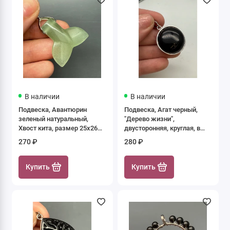
В наличии
В наличии
Подвеска, Авантюрин
Подвеска, Агат черный,
зеленый натуральный,
"Дерево жизни",
Хвост кита, размер 25х26
двусторонняя, круглая, в
мм, цена за 1 шт.
оправе, размер 28х8,5 мм,
270 ₽
280 ₽
цена за 1 шт.
Купить
Купить