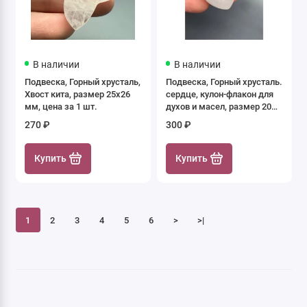
В наличии
В наличии
Подвеска, Горный хрусталь,
Подвеска, Горный хрусталь.
Хвост кита, размер 25х26
сердце, кулон-флакон для
мм, цена за 1 шт.
духов и масел, размер 20
мм, крепление - цвет
270 ₽
300 ₽
серебро, цена за 1 шт.
Купить
Купить
1
2
3
4
5
6
>
>|