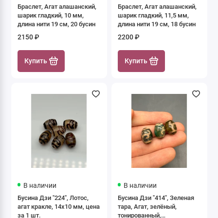
Браслет, Агат алашанский,
Браслет, Агат алашанский,
Бусины полнити (19 см)
шарик гладкий, 10 мм,
шарик гладкий, 11,5 мм,
длина нити 19 см, 20 бусин
длина нити 19 см, 18 бусин
Бусины поштучно
2150 ₽
2200 ₽
Гематит (гематин)
Купить
Купить
Деревянные бусины ( можжевельник)
Жемчуг искусственный (Майорка)
Жемчуг природный (пресноводный)
Коралл
Кубики в огранке
Кубики гладкие
В наличии
В наличии
Бусина Дзи "224", Лотос,
Бусина Дзи "414", Зеленая
агат кракле, 14х10 мм, цена
тара, Агат, зелёный,
Лава вулканическая
за 1 шт.
тонированный,