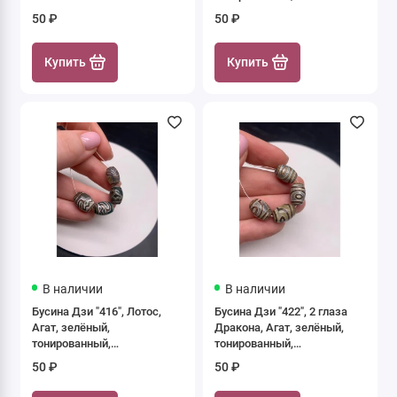
состаренный, кракле, 14х10
50 ₽
50 ₽
Матовые бусины
мм, цена за 1 шт.
Нестандартные формы
Купить
Купить
Перламутр
Трубочки, Шайбы, Бублики
Фриформы "Свободные формы"
Цирконий кубический
Показать все
В наличии
В наличии
Бусина Дзи "416", Лотос,
Бусина Дзи "422", 2 глаза
Агат, зелёный,
Дракона, Агат, зелёный,
тонированный,
тонированный,
состаренный, кракле, 13х10
состаренный, кракле, 13х10
50 ₽
50 ₽
мм, цена за 1 бусину
мм, цена за 1 бусину