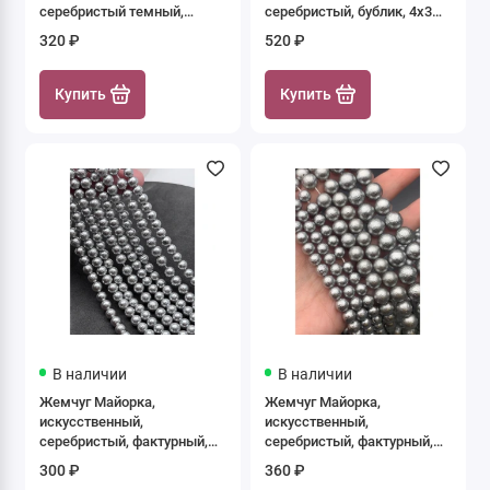
серебристый темный,
серебристый, бублик, 4х3
шарик гладкий, 4 мм, длина
мм, длина нити 40 см
320 ₽
520 ₽
нити 39 см
Купить
Купить
В наличии
В наличии
Жемчуг Майорка,
Жемчуг Майорка,
искусственный,
искусственный,
серебристый, фактурный,
серебристый, фактурный,
шарик гладкий, 6 мм, длина
шарик гладкий, 7,8 мм,
300 ₽
360 ₽
нити 38 см
длина нити 39 см