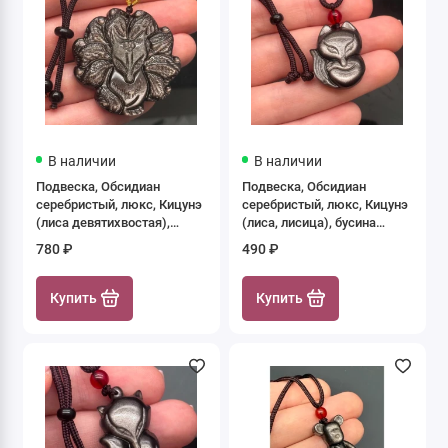
В наличии
В наличии
Подвеска, Обсидиан
Подвеска, Обсидиан
серебристый, люкс, Кицунэ
серебристый, люкс, Кицунэ
(лиса девятихвостая),
(лиса, лисица), бусина
бусина резная, размер 45
резная, размер 27х21 мм,
780 ₽
490 ₽
мм, цена за 1 шт.
цена за 1 шт.
Купить
Купить