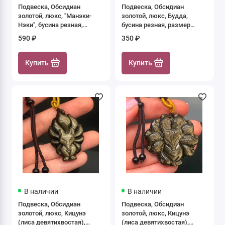
Подвеска, Обсидиан
Подвеска, Обсидиан
Показать все
золотой, люкс, "Манэки-
золотой, люкс, Будда,
Нэки", бусина резная,
бусина резная, размер
размер 30х25 мм, цена за 1
32х16 мм, цена за 1 шт.
590 ₽
350 ₽
шт.
Купить
Купить
В наличии
В наличии
Подвеска, Обсидиан
Подвеска, Обсидиан
золотой, люкс, Кицунэ
золотой, люкс, Кицунэ
(лиса девятихвостая),
(лиса девятихвостая),