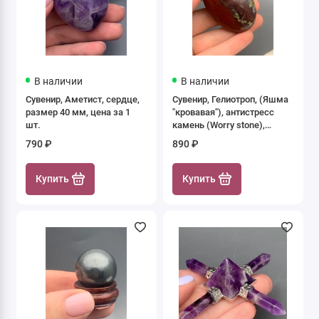
В наличии
В наличии
Сувенир, Аметист, сердце,
Сувенир, Гелиотроп, (Яшма
размер 40 мм, цена за 1
"кровавая"), антистресс
шт.
камень (Worry stone),
овальный, размер 60х40
790 ₽
890 ₽
мм, толщина 20 мм, цена за
1 шт.
Купить
Купить