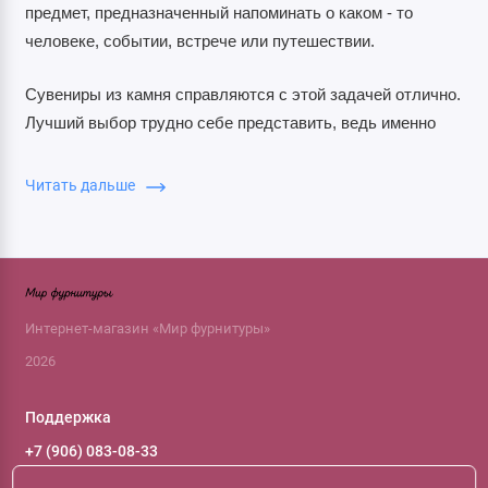
предмет, предназначенный напоминать о каком - то
человеке, событии, встрече или путешествии.
Сувениры из камня справляются с этой задачей отлично.
Лучший выбор трудно себе представить, ведь именно
сувениры из камня имеют ряд преимуществ перед
любыми другими подарками на память:
Читать дальше
• они прочные и долговечные;
• они не банальные – презент покажет ваше особенное
и внимательное отношение;
Интернет-магазин «Мир фурнитуры»
2026
• в природе нет полностью одинаковых камней, поэтому
каждый сувенир из минерала получается
Поддержка
индивидуальным;
+7 (906) 083-08-33
+7 (966) 119-66-61
• статуэтки, часы или наборы великолепно подойдут