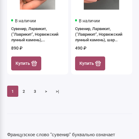
В наличии
В наличии
Сувенир, Ларвикит,
Сувенир, Ларвикит,
("Лаврикит", Норвежский
("Лаврикит", Норвежский
лунный камень),
лунный камень), шар
антистресс камень (Worry
гладкий, размер 30 мм,
890 ₽
490 ₽
stone), овальный, размер
цена за 1 шт.
60х40 мм, толщина 20 мм,
цена за 1 шт.
Купить
Купить
1
2
3
>
>|
Французское слово "сувенир" буквально означает