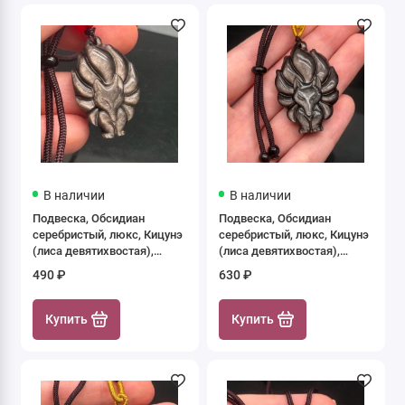
В наличии
В наличии
Подвеска, Обсидиан
Подвеска, Обсидиан
серебристый, люкс, Кицунэ
серебристый, люкс, Кицунэ
(лиса девятихвостая),
(лиса девятихвостая),
бусина резная, размер
бусина резная, размер
490 ₽
630 ₽
30х19 мм, цена за 1 шт.
44х29 мм, цена за 1 шт.
Купить
Купить