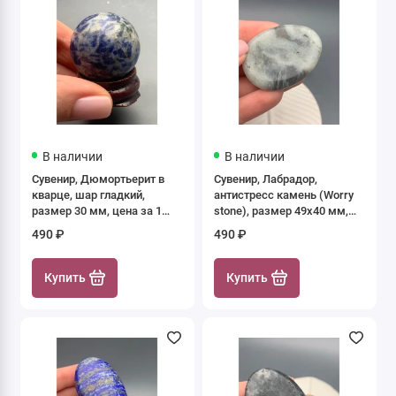
В наличии
В наличии
Сувенир, Дюмортьерит в
Сувенир, Лабрадор,
кварце, шар гладкий,
антистресс камень (Worry
размер 30 мм, цена за 1
stone), размер 49х40 мм,
шт.
толщина 7 мм, цена за 1
490 ₽
490 ₽
шт.
Купить
Купить