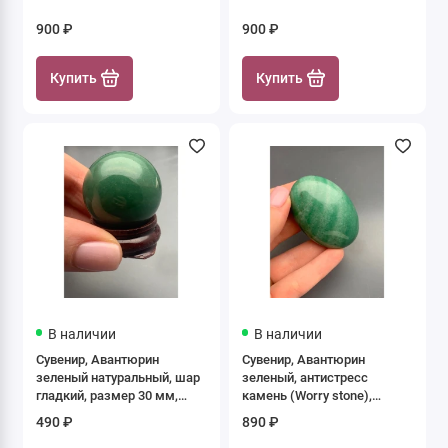
900 ₽
900 ₽
Купить
Купить
В наличии
В наличии
Сувенир, Авантюрин
Сувенир, Авантюрин
зеленый натуральный, шар
зеленый, антистресс
гладкий, размер 30 мм,
камень (Worry stone),
цена за 1 шт.
овальный, размер 60х40
490 ₽
890 ₽
мм, толщина 20 мм, цена за