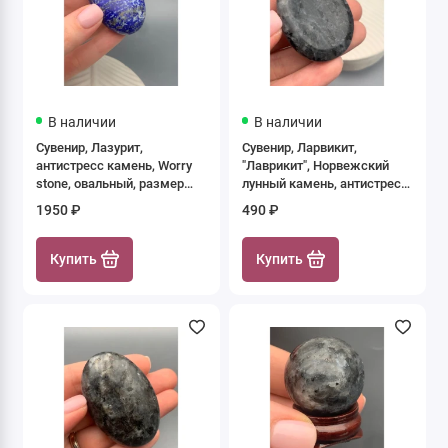
В наличии
В наличии
Сувенир, Лазурит,
Сувенир, Ларвикит,
антистресс камень, Worry
"Лаврикит", Норвежский
stone, овальный, размер
лунный камень, антистресс
60х40 мм, толщина 20 мм,
камень, Worry stone,
1950 ₽
490 ₽
цена за 1 шт.
размер 49х40 мм, толщина
7 мм, цена за 1 шт.
Купить
Купить