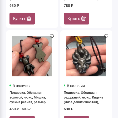
бусина резная, размер
бусина резная, размер 45
630 ₽
780 ₽
44х29 мм, цена за 1 шт.
мм, цена за 1 шт.
Купить
Купить
В наличии
В наличии
Подвеска, Обсидиан
Подвеска, Обсидиан
золотой, люкс, Мишка,
радужный, люкс, Кицунэ
бусина резная, размер
(лиса девятихвостая),
29х17 мм, цена за 1 шт.
бусина резная, размер
450 ₽
630 ₽
500 ₽
44х29 мм, цена за 1 шт.