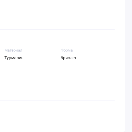
Материал
Форма
Турмалин
бриолет