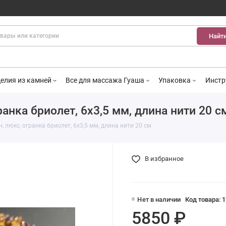
Найт
елия из камней
Все для массажа Гуаша
Упаковка
Инстр
анка бриолет, 6х3,5 мм, длина нити 20 с
 люкс, огранка бриолет, 6х3,5 мм, длина нити 20 см
В избранное
Нет в наличии
Код товара: 
5850 ₽