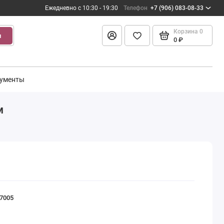
Ежедневно с 10:30 - 19:30
Телефон
+7 (906) 083-08-33
Корзина
0
и
0 ₽
ументы
м
17005