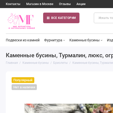
Контакты
Магазин в Москве
Отзывы
Акции
ВСЕ КАТЕГОРИИ
Подвески из камней
Фурнитура
Каменные бусины
Изд
Каменные бусины, Турмалин, люкс, огр
Главная
Каменные бусины
Бриолеты
Каменные бусины, Турмалин,
Популярный
Нет в наличии