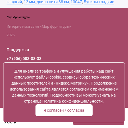
гладкий
,
12 мм
,
длина нити 38 см
,
13047
,
Бусины гладкие
Интернет-магазин «Мир фурнитуры»
2026
Поддержка
+7 (906) 083-08-33
+7 (966) 119-66-61
+7 (916) 120-46-09
Для анализа трафика и улучшения работы наш сайт
+7 (968) 398-54-45
использует
файлы cookie
, сервисы сбора технических
Обратный звонок
данных посетителей и «Яндекс.Метрику». Продолжение
использования сайта является
согласием с применением
Ежедневно с 10:30 до 19:30
данных технологий. Подробности вы можете узнать на
Мы в сети
странице
Политика конфиденциальности
.
Я согласен / согласна
Каменные бусины, Коралл, окаменелый, шарик гладкий, 12 мм, длина нити 38 см
Сообщить
о наличии
700 ₽