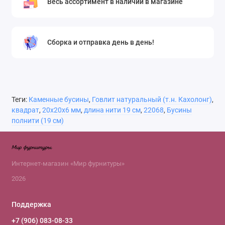
Весь ассортимент в наличии в магазине
Сборка и отправка день в день!
Теги:
Каменные бусины
,
Говлит натуральный (т.н. Кахолонг)
,
квадрат
,
20х20х6 мм
,
длина нити 19 см
,
22068
,
Бусины
полнити (19 см)
Интернет-магазин «Мир фурнитуры»
2026
Поддержка
+7 (906) 083-08-33