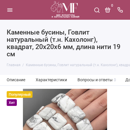
0
Каменные бусины, Говлит
натуральный (т.н. Кахолонг),
квадрат, 20х20х6 мм, длина нити 19
см
Главная
Каменные бусины, Говлит натуральный (т.н. Кахолонг), квадра
Описание
Характеристики
Вопросы и ответы
0
До
Популярный
Хит