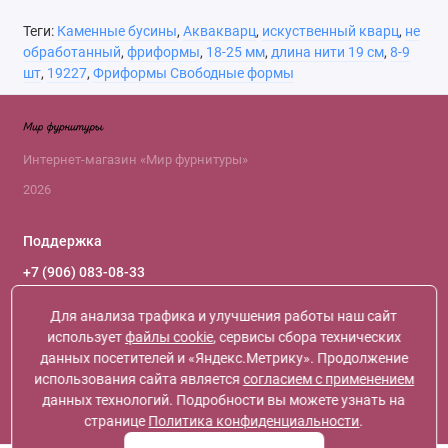
Теги:
Каменные бусины
,
Аквакварц
,
искуственный кварц
,
не
обработанный
,
фриформы
,
18-25 мм
,
длина нити 19 см
,
8-9
шт
,
19227
,
Фриформы Свободные формы
Интернет-магазин «Мир фурнитуры»
2026
Поддержка
+7 (906) 083-08-33
+7 (966) 119-66-61
+7 (916) 120-46-09
Для анализа трафика и улучшения работы наш сайт
+7 (968) 398-54-45
использует
файлы cookie
, сервисы сбора технических
Обратный звонок
данных посетителей и «Яндекс.Метрику». Продолжение
использования сайта является
согласием с применением
Ежедневно с 10:30 до 19:30
данных технологий. Подробности вы можете узнать на
Мы в сети
странице
Политика конфиденциальности
.